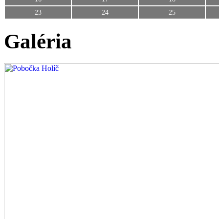
23
24
25
Galéria