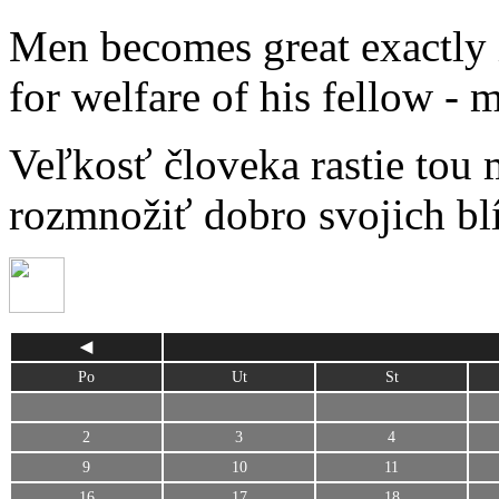
Men becomes great exactly 
for welfare of his fellow -
Veľkosť človeka rastie tou 
rozmnožiť dobro svojich b
◀
Po
Ut
St
2
3
4
9
10
11
16
17
18