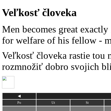
Veľkosť človeka
Men becomes great exactly 
for welfare of his fellow -
Veľkosť človeka rastie tou 
rozmnožiť dobro svojich b
◀
Po
Ut
St