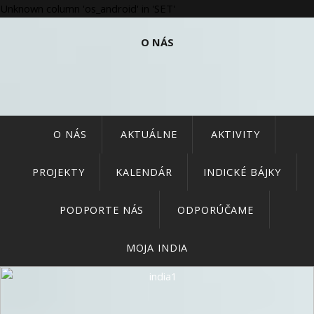
Unknown column 'os_android' in 'SET'
O NÁS
O NÁS
AKTUÁLNE
AKTIVITY
PROJEKTY
KALENDÁR
INDICKÉ BÁJKY
PODPORTE NÁS
ODPORÚČAME
MOJA INDIA