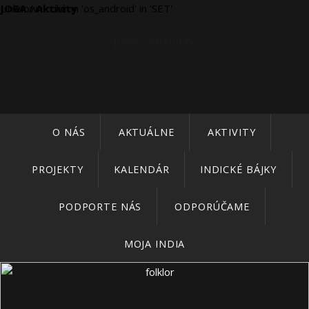
Unknown column 'os_android' in 'SET'
JOGA / Aktivity
JOGA / AKTIVITY
O NÁS
AKTUÁLNE
AKTIVITY
PROJEKTY
KALENDÁR
INDICKÉ BÁJKY
PODPORTE NÁS
ODPORÚČAME
MOJA INDIA