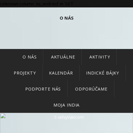
Unknown column 'os_android' in 'SET'
O NÁS
O NÁS
AKTUÁLNE
AKTIVITY
PROJEKTY
KALENDÁR
INDICKÉ BÁJKY
PODPORTE NÁS
ODPORÚČAME
MOJA INDIA