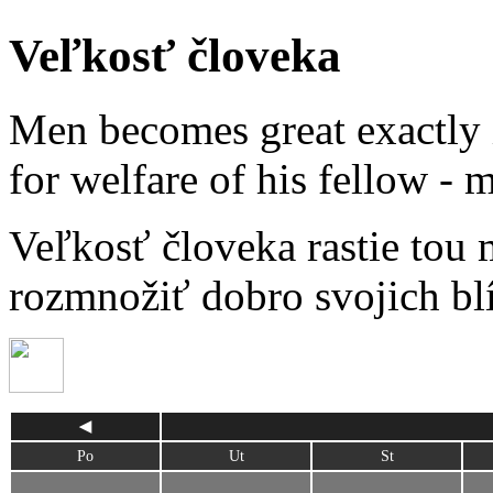
Veľkosť človeka
Men becomes great exactly 
for welfare of his fellow -
Veľkosť človeka rastie tou 
rozmnožiť dobro svojich b
◀
Po
Ut
St